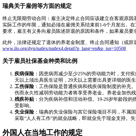
瑞典关于雇佣等方面的规定
终止无限期劳动合同：雇主决定终止合同应该建立在客观原因
实际工作的年限，通知必须在雇佣关系结束前1-6个月发出。
要求，雇主有义务向雇员陈述辞退的原因和条件，如果雇员要
此外，法律还规定了退休的养老金制度、终止合同通知（或辞
www.ilo.org/dyn/natlex/natlex4.detail?p_lang=en&p_isn=10508
关于雇员社保基金种类和比例
疾病保险
：因患病而减少至少25%的劳动能力时，支付
天以上须出具医生证明，29天以上需要出具更详细的医
工伤保险
：工伤保险是普通疾病和残疾保险制度的补充。
伤而永久性减弱劳动能力者将享受养老金。养老金加伤残救
残疾补贴
：分为疾病补偿和活动补偿。19-29岁年龄段
受影响。
失业保险
：瑞典的失业保险与其它保险项目不同，不属国家或地方
采取“人人有工作”的就业战略，即就业先于现金支持。
外国人在当地工作的规定