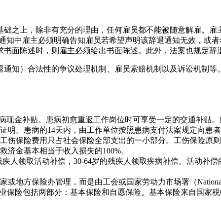
基础之上，除非有充分的理由，任何雇员都不能被随意解雇。雇
在通知中雇主必须明确告知雇员若希望声明该辞退通知无效，或
求书面陈述时，则雇主必须给出书面陈述。此外，法案也规定辞
退通知）合法性的争议处理机制、雇员索赔机制以及诉讼机制等
疾病现金补贴。患病初愈重返工作岗位时可享受一定的交通补贴。
生证明。患病的14天内，由工作单位按照患病支付法案规定向患
工伤保险费用只占社会保险全部支出的一小部分。工伤保险原则
济金基本相当于收入损失的100%。
的残疾人领取活动补偿，30-64岁的残疾人领取疾病补偿。活动
保险办管理，而是由工会或国家劳动力市场署（National Labo
失业保险包括两部分：基本保险和自愿保险。基本保险来自国家