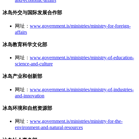
and-economic-affairs
冰岛外交与国际发展合作部
网址：
www.government.is/ministries/ministry-for-foreign-
affairs
冰岛教育科学文化部
网址：
www.government.is/ministries/ministry-of-education-
science-and-culture
冰岛产业和创新部
网址：
www.government.is/ministries/ministry-of-industries-
and-innovation
冰岛环境和自然资源部
网址：
www.government.is/ministries/ministry-for-the-
environment-and-natural-resources