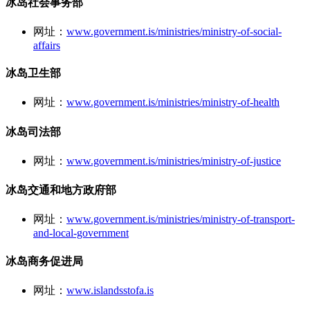
冰岛社会事务部
网址：
www.government.is/ministries/ministry-of-social-
affairs
冰岛卫生部
网址：
www.government.is/ministries/ministry-of-health
冰岛司法部
网址：
www.government.is/ministries/ministry-of-justice
冰岛交通和地方政府部
网址：
www.government.is/ministries/ministry-of-transport-
and-local-government
冰岛商务促进局
网址：
www.islandsstofa.is