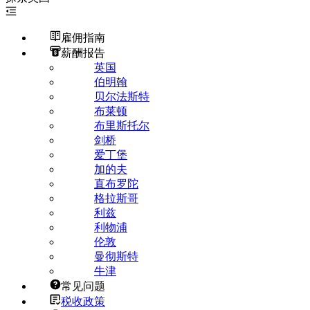
雇佣指南
薪酬报告
英国
伯明翰
贝尔法斯特
布莱顿
布里斯托尔
剑桥
爱丁堡
加的夫
直布罗陀
格拉斯哥
利兹
利物浦
伦敦
曼彻斯特
牛津
常见问题
税收政策