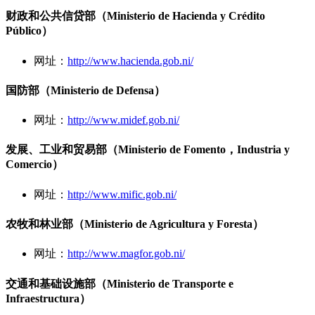
财政和公共信贷部（Ministerio de Hacienda y Crédito
Público）
网址：
http://www.hacienda.gob.ni/
国防部（Ministerio de Defensa）
网址：
http://www.midef.gob.ni/
发展、工业和贸易部（Ministerio de Fomento，Industria y
Comercio）
网址：
http://www.mific.gob.ni/
农牧和林业部（Ministerio de Agricultura y Foresta）
网址：
http://www.magfor.gob.ni/
交通和基础设施部（Ministerio de Transporte e
Infraestructura）