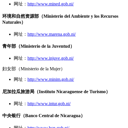
网址：
http://www.mined.gob.ni/
环境和自然资源部（Ministerio del Ambiente y los Recursos
Naturales）
网址：
http://www.marena.gob.ni/
青年部（Ministerio de la Juventud）
网址：
http://www.injuve.gob.ni/
妇女部（Ministerio de la Mujer）
网址：
http://www.minim.gob.ni/
尼加拉瓜旅游局（Instituto Nicaraguense de Turismo）
网址：
http://www.intur.gob.ni/
中央银行（Banco Central de Nicaragua）
网址：
http://www.bcn.gob.ni/