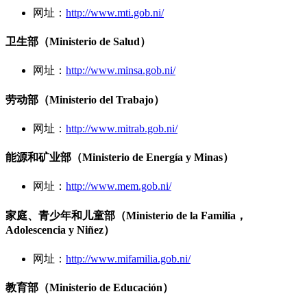
网址：
http://www.mti.gob.ni/
卫生部（Ministerio de Salud）
网址：
http://www.minsa.gob.ni/
劳动部（Ministerio del Trabajo）
网址：
http://www.mitrab.gob.ni/
能源和矿业部（Ministerio de Energía y Minas）
网址：
http://www.mem.gob.ni/
家庭、青少年和儿童部（Ministerio de la Familia，
Adolescencia y Niñez）
网址：
http://www.mifamilia.gob.ni/
教育部（Ministerio de Educación）