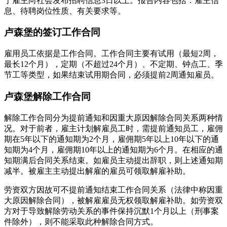
于雇主向社会发布招聘信息3日以上。报告内容包括：雇主信
息、待聘岗位性质、有关要求等。
卢森堡的签订工作合同
雇用员工依据是工作合同。工作合同主要有试用（最短2周，
最长12个月），定期（不超过24个月）、不定期、钟点工、季
节工等类型，如果结束试用期合同，必须提前2周通知雇员。
卢森堡解除工作合同
解除工作合同分为提前通知和因重大原因解除合同关系两种情
况。对于前者，雇主计划解雇员工时，需提前通知员工，雇佣
期在5年以下的通知期为2个月，雇佣期5年以上10年以下的通
知期为4个月，雇佣期10年以上的通知期为6个月。在相应的通
知期满后合同关系结束。如雇员主动提出辞职，则上述通知期
减半。被雇主主动提出解雇的雇员可领取解雇补助。
劳资双方因故可不提前通知结束工作合同关系（法律中称因重
大原因解除合同），被解雇雇员无权领取解雇补助。如劳资双
方对于导致解除劳动关系的事件保持沉默1个月以上（刑事案
件除外），则不能采取此种解除合同方式。