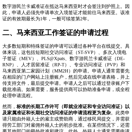
数字游民兰卡威准证在抵达马来西亚时才会签注到护照上。因
此，申请人必须先申请单次入境签证才能前往马来西亚。该准
证的有效期最长为1年，一般可续签第2年。
二、马来西亚工作签证的申请过程
大多数短期和特殊签证的申请可以通过各种平台在线提交。具
体来说，这包括短期社交访问准证（ST-SVP）、多次入境电
子签证（MEV）、PLS@Xpats、数字游民兰卡威准证（DE-
RNP）、人才居留准证（RP-T）、专业访问准证（PVP）和
马来西亚第二家园计划（MM2H）的申请。申请人通常需要先
在相应的门户网站上注册账户，然后完成在线申请表格，并上
传支持文件，最后提交申请。申请人之后可以通过登录账户下
载批准函。如果需要，服务提供商可以协助准备申请，或全程
处理申请流程。
然而，
标准的长期工作许可（即就业准证和专业访问准证）以
及家属准证和长期社交访问准证的申请流程更为复杂
。此类申
请只能由外籍人士的雇主或赞助商，通过移民局提交，并需获
得劳工部门对雇佣外籍人士的初步批准。在某些情况下，还需
要其他部门的额外批准和建议。此外，外籍人士通常需要申请