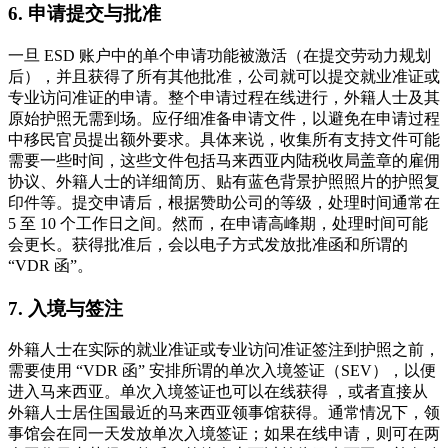
6. 申请提交与批准
一旦 ESD 账户中的单个申请功能被激活（在提交劳动力规划
后），并且获得了所有其他批准，公司就可以提交就业准证或
专业访问准证的申请。整个申请过程在线进行，外籍人士及其
原始护照无需到场。应仔细准备申请文件，以避免在申请过程
中移民官员提出额外要求。具体来说，收集所有支持文件可能
需要一些时间，这些文件包括马来西亚内陆税收局盖章的雇佣
协议、外籍人士的详细简历、贴有蓝色背景护照照片的护照复
印件等。提交申请后，根据赞助公司的等级，处理时间通常在
5 至 10 个工作日之间。然而，在申请高峰期，处理时间可能
会更长。获得批准后，会以电子方式发放批准函和所谓的
“VDR 函”。
7. 入境与签注
外籍人士在实际的就业准证或专业访问准证签注到护照之前，
需要使用 “VDR 函” 安排所谓的单次入境签证（SEV），以便
进入马来西亚。单次入境签证也可以在线获得 ，或者直接从
外籍人士居住国最近的马来西亚领事馆获得。通常情况下，领
事馆会在同一天发放单次入境签证；如果在线申请，则可在两