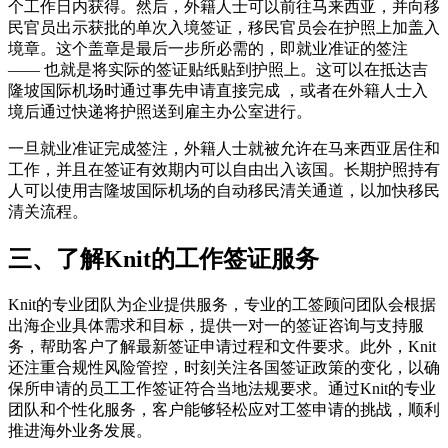
个工作日内获得。然后，外籍人士可以前往马来西亚，并向移
民官员出示获批的单次入境签证，移民官员会在护照上加盖入
境章。这个盖章是最后一步所必需的，即就业准证的签注
—— 也就是将实际的签证贴纸贴到护照上。这可以在抵达吉
隆坡国际机场时通过事先申请直接完成 ，或者在外籍人士入
境后通过快递将护照送到雇主办公室进行。
一旦就业准证完成签注，外籍人士就被允许在马来西亚居住和
工作，并且在签证有效期内可以自由出入该国。长期护照持有
人可以使用吉隆坡国际机场的自动移民清关通道，以加快移民
清关流程。
三、了解Knit的工作签证服务
Knit的专业团队为企业提供服务，专业的工签顾问团队会根据
出海企业具体需求和目标，提供一对一的签证咨询与支持服
务，帮助客户了解最新签证申请过程和文件要求。此外，Knit
还注重合规性风险管控，时刻关注各国签证政策的变化，以确
保所申请的员工工作签证符合当地法规要求。通过Knit的专业
团队和个性化服务，客户能够轻松应对工签申请的挑战，顺利
推进海外业务发展。