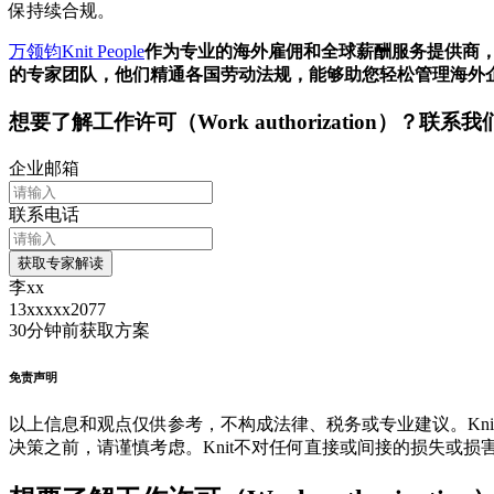
保持续合规。
万领钧Knit People
作为专业的海外雇佣和全球薪酬服务提供商
的专家团队，他们精通各国劳动法规，能够助您轻松管理海外
想要了解
工作许可（Work authorization）
？联系我
企业邮箱
联系电话
获取专家解读
李xx
13xxxxx2077
30分钟前
获取方案
免责声明
以上信息和观点仅供参考，不构成法律、税务或专业建议。Kni
决策之前，请谨慎考虑。Knit不对任何直接或间接的损失或损