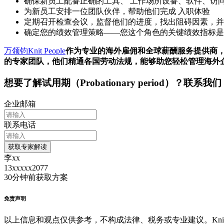
确保新员工配备正确的工具、 工作场所设备、软件、访
为新员工安排一位团队伙伴，帮助他们完成 入职体验
定期召开检查会议，监督他们的进度，找出阻碍因素，并
确定您的绩效管理策略——您这个角色的关键绩效指标是
万领钧Knit People
作为专业的海外雇佣和全球薪酬服务提供商
的专家团队，他们精通各国劳动法规，能够助您轻松管理海外
想要了解
试用期（Probationary period）
？联系我们
企业邮箱
联系电话
获取专家解读
李xx
13xxxxx2077
30分钟前
获取方案
免责声明
以上信息和观点仅供参考，不构成法律、税务或专业建议。Kni