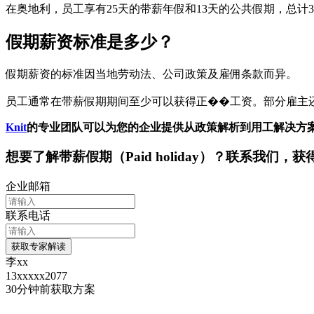
在奥地利，员工享有25天的带薪年假和13天的公共假期，总计
假期薪资标准是多少？
假期薪资的标准因当地劳动法、公司政策及雇佣条款而异。
员工通常在带薪假期期间至少可以获得正��工资。部分雇主还
Knit
的专业团队可以为您的企业提供从政策解析到用工解决方
想要了解
带薪假期（Paid holiday）
？联系我们，获
企业邮箱
联系电话
获取专家解读
李xx
13xxxxx2077
30分钟前
获取方案