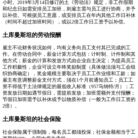
小时。2019年3月14日修订的土《劳动法》规定，非工作假期
和纪念日如需安排员工加班，则雇主需与员工进行协商，并予
以补偿。可根据员工意愿，或安排员工在年内其他工作日补休
（时间不超过加班时间），或以2倍工作日工资予以补偿。
土库曼斯坦的劳动报酬
雇主不论财务状况如何，均有义务向员工支付其已完成的工
作。在劳动合同中，薪金计算方式包括：计时制、计件制和其
他方式；薪金的计算和发放方式由企业自主决定；为提高员工
工作积极性，企业可设立年终奖励制度（具体做法须与工会组
织协商确定），奖金规模主要取决于员工工作业绩和工龄；如
雇主有意调整薪金支付方式，须在1个月前通知员工；员工工
资不得低于土法律规定的最低收入标准（957马纳特/月）；工
资发放日期如遇节假日，需提前发放；加班需额外支付报酬；
节假日加班需予以补休或予以物质补偿（一般为工作日工资的
2倍）。
土库曼斯坦的社会保险
社会保险属于强制险，每名员工都须投保；社保金额相当于工