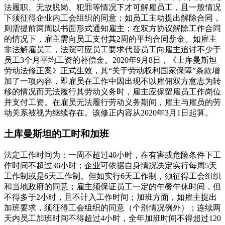
法履职、无故脱岗、犯罪等情况下才可解雇员工，且一般情况
下须征得企业内工会组织的同意；如员工主动提出解除合同，
则需提前两周以书面形式通知雇主；在双方协议解除工作合同
的情况下，雇主需向员工支付其2周的平均合同薪金。如雇主
非法解雇员工，法院可应员工要求代替员工向雇主追讨不少于
员工3个月平均工资的补偿金。2020年9月8日，《土库曼斯坦
劳动法修正案》正式生效，其“关于劳动权利国家保障”条款增
加了一项内容，即雇员在工作中因出现不以雇佣双方意志为转
移的情况而无法履行其劳动义务时，雇主应保留雇员工作岗位
并支付工资。在雇员无法履行劳动义务期间，雇主与雇员的劳
动关系被视为继续存在。该修正内容从2020年3月1日起算。
土库曼斯坦的工时和加班
法定工作时间为：一周不超过40小时，在有害或危险条件下工
作时间不超过36小时；企业可依据自身情况决定实行每周5天
工作制或是6天工作制。但如实行6天工作制，须征得工会组织
和当地政府的同意；雇主须保证员工一定的午餐午休时间，但
不得多于2小时，且不计入工作时间；加班方面，如雇主提出
加班要求，须征得工会组织的同意（个别情况例外）；连续两
天内员工加班时间不得超过4小时，全年加班时间不得超过120