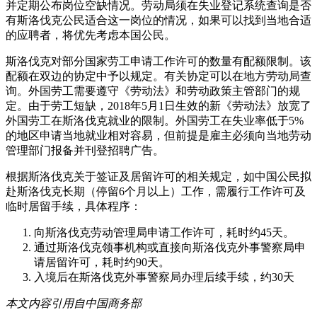
并定期公布岗位空缺情况。劳动局须在失业登记系统查询是否
有斯洛伐克公民适合这一岗位的情况，如果可以找到当地合适
的应聘者，将优先考虑本国公民。
斯洛伐克对部分国家劳工申请工作许可的数量有配额限制。该
配额在双边的协定中予以规定。有关协定可以在地方劳动局查
询。外国劳工需要遵守《劳动法》和劳动政策主管部门的规
定。由于劳工短缺，2018年5月1日生效的新《劳动法》放宽了
外国劳工在斯洛伐克就业的限制。外国劳工在失业率低于5%
的地区申请当地就业相对容易，但前提是雇主必须向当地劳动
管理部门报备并刊登招聘广告。
根据斯洛伐克关于签证及居留许可的相关规定，如中国公民拟
赴斯洛伐克长期（停留6个月以上）工作，需履行工作许可及
临时居留手续，具体程序：
向斯洛伐克劳动管理局申请工作许可，耗时约45天。
通过斯洛伐克领事机构或直接向斯洛伐克外事警察局申
请居留许可，耗时约90天。
入境后在斯洛伐克外事警察局办理后续手续，约30天
本文内容引用自中国商务部