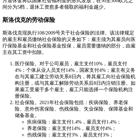
月退休金将以国家社会福利金的形式发放，在50至300欧元之
间分为5档，退休工资愈多者领取的福利金越少。
斯洛伐克的劳动保险
斯洛伐克现执行108/2009号关于社会保险的法律。该法律规定
的雇主和雇员缴纳社会保险的义务如下：雇主须为其雇员向医
疗保险基金和社会保险基金投保，雇员需要缴纳的部分，由雇
主在其工资中扣除。
医疗保险。对于公司雇员，雇主支付10%，雇员支付
4%；个体从业人员支付14%，国家支付4%；雇主有义务
在与其雇工建立劳动关系8日内，将其雇工向社会保险机
构注册，或与其雇工解除劳动关系后8日内注销注册。如
果雇工受雇于多个雇主，雇工只能选择一个保险机构注
册保险。
社会保险。2021年社会保险包括：疾病保险、养老保
险、意外伤害保险、伤残保险、失业保险、保障基金和
储备基金。
疾病保险：雇主支付1.4%，雇员支付1.4%；
养老保险：雇主支付14%，雇员支付4%；
伤残保险：雇主支付3%，雇员支付3%；