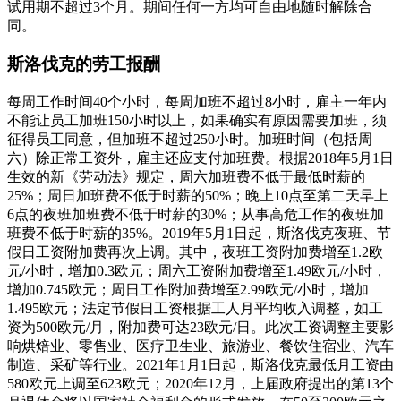
试用期不超过3个月。期间任何一方均可自由地随时解除合
同。
斯洛伐克的劳工报酬
每周工作时间40个小时，每周加班不超过8小时，雇主一年内
不能让员工加班150小时以上，如果确实有原因需要加班，须
征得员工同意，但加班不超过250小时。加班时间（包括周
六）除正常工资外，雇主还应支付加班费。根据2018年5月1日
生效的新《劳动法》规定，周六加班费不低于最低时薪的
25%；周日加班费不低于时薪的50%；晚上10点至第二天早上
6点的夜班加班费不低于时薪的30%；从事高危工作的夜班加
班费不低于时薪的35%。2019年5月1日起，斯洛伐克夜班、节
假日工资附加费再次上调。其中，夜班工资附加费增至1.2欧
元/小时，增加0.3欧元；周六工资附加费增至1.49欧元/小时，
增加0.745欧元；周日工作附加费增至2.99欧元/小时，增加
1.495欧元；法定节假日工资根据工人月平均收入调整，如工
资为500欧元/月，附加费可达23欧元/日。此次工资调整主要影
响烘焙业、零售业、医疗卫生业、旅游业、餐饮住宿业、汽车
制造、采矿等行业。2021年1月1日起，斯洛伐克最低月工资由
580欧元上调至623欧元；2020年12月，上届政府提出的第13个