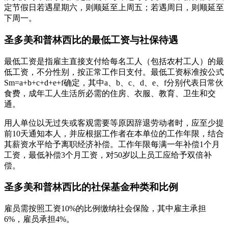
定节假日若遇星期六，则顺延至上周五；若遇周日，则顺延至
下周一。
圣多美和普林西比的最低工资与社保待遇
最低工资是指雇主直接支付给每名工人（包括农村工人）的最
低工资，不分性别，按正常工作日支付。最低工资标准按公式
Sm=a+b+c+d+e+f确定，其中a、b、c、d、e、f分别代表日常伙
食费，成年工人生活所必需的住房、衣服、教育、卫生和交
通。
用人单位以无过失或客观需要等原因辞退劳动者时，应至少提
前10天通知本人，并应根据工作者在本单位的工作年限，结合
其薪资水平给予离职经济补偿。工作年限每满一年补偿1个月
工资，最低补偿3个月工资，对50岁以上员工应给予双倍补
偿。
圣多美和普林西比的社保基金种类和比例
雇员需按照工资10%的比例缴纳社会保险，其中雇主承担
6%，雇员承担4%。